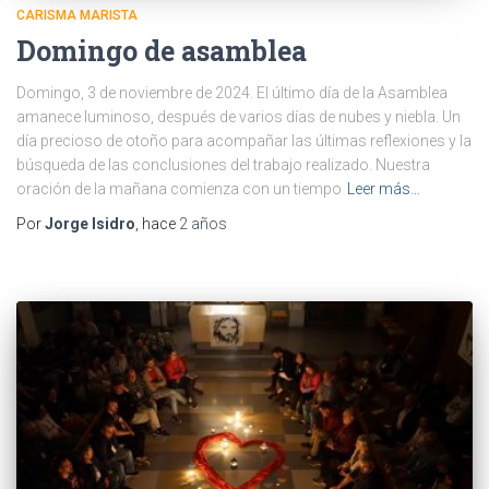
CARISMA MARISTA
Domingo de asamblea
Domingo, 3 de noviembre de 2024. El último día de la Asamblea
amanece luminoso, después de varios días de nubes y niebla. Un
día precioso de otoño para acompañar las últimas reflexiones y la
búsqueda de las conclusiones del trabajo realizado. Nuestra
oración de la mañana comienza con un tiempo
Leer más…
Por
Jorge Isidro
, hace
2 años