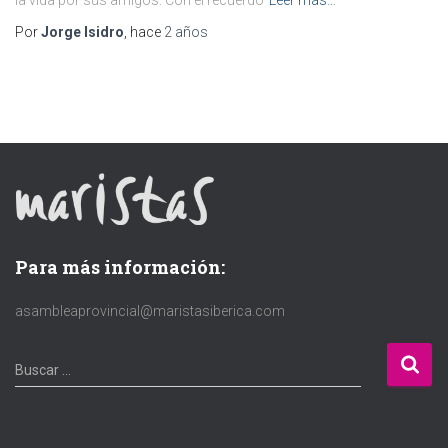
Por
Jorge Isidro
, hace
2 años
Para más información:
asambleaprovincial@maristasiberica.com
B
Buscar …
u
s
c