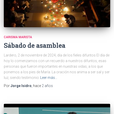
CARISMA MARISTA
Sábado de asamblea
Lardero, 2 de noviembre de 2024, día de los fieles difuntos El día de
hoy lo comenzamos con un recuerdo a nuestros difuntos, esas
personas que fueron importantes en nuestras vidas, a los que
ponemos a los pies de María. La oración nos anima a ser sal y ser
luz, siendo testimonio
Leer más…
Por
Jorge Isidro
, hace
2 años