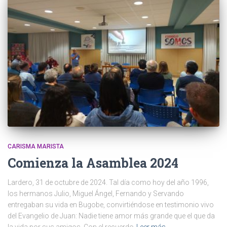
CARISMA MARISTA
Comienza la Asamblea 2024
Lardero, 31 de octubre de 2024. Tal día como hoy del año 1996,
los hermanos Julio, Miguel Ángel, Fernando y Servando
entregaban su vida en Bugobe, convirtiéndose en testimonio vivo
del Evangelio de Juan: Nadie tiene amor más grande que el que da
la vida por sus amigos. Con el recuerdo
Leer más…