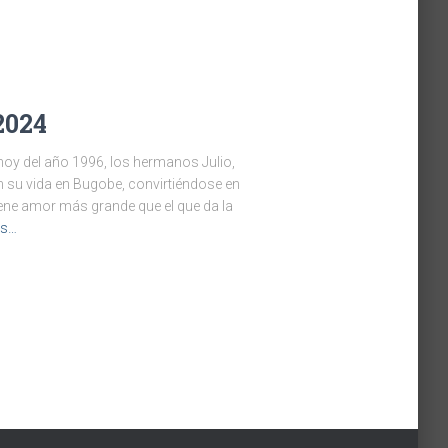
2024
hoy del año 1996, los hermanos Julio,
 su vida en Bugobe, convirtiéndose en
iene amor más grande que el que da la
ás…