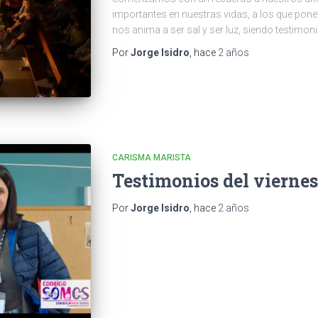
importantes en nuestras vidas, a los que pone
nos anima a ser sal y ser luz, siendo testimon
Por
Jorge Isidro
, hace
2 años
CARISMA MARISTA
Testimonios del viernes
Por
Jorge Isidro
, hace
2 años