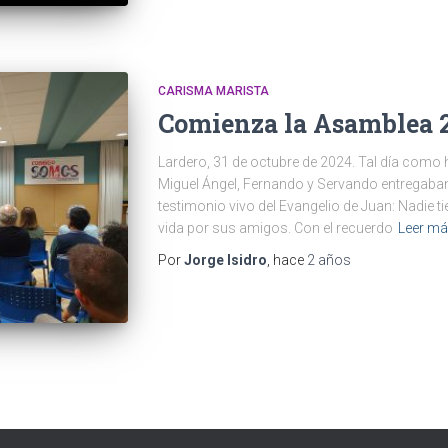
CARISMA MARISTA
Comienza la Asamblea 
Lardero, 31 de octubre de 2024. Tal día como 
Miguel Ángel, Fernando y Servando entregaban
testimonio vivo del Evangelio de Juan: Nadie t
vida por sus amigos. Con el recuerdo
Leer m
Por
Jorge Isidro
, hace
2 años