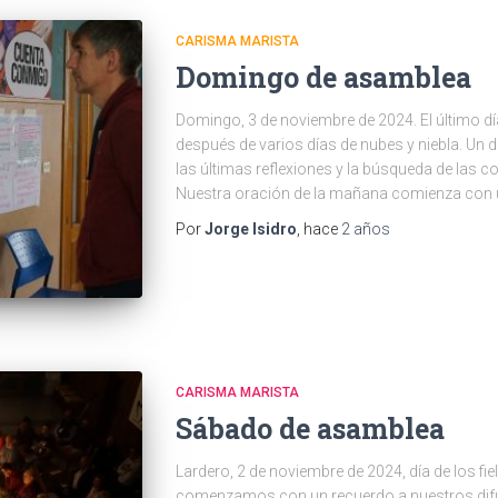
CARISMA MARISTA
Domingo de asamblea
Domingo, 3 de noviembre de 2024. El último 
después de varios días de nubes y niebla. Un
las últimas reflexiones y la búsqueda de las co
Nuestra oración de la mañana comienza con 
Por
Jorge Isidro
, hace
2 años
CARISMA MARISTA
Sábado de asamblea
Lardero, 2 de noviembre de 2024, día de los fiel
comenzamos con un recuerdo a nuestros difu