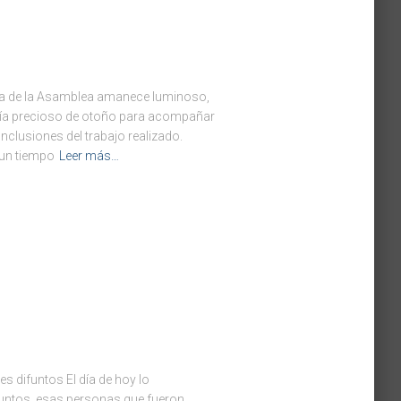
día de la Asamblea amanece luminoso,
 día precioso de otoño para acompañar
nclusiones del trabajo realizado.
un tiempo
Leer más…
es difuntos El día de hoy lo
ntos, esas personas que fueron