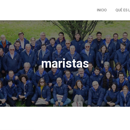
INICIO
QUÉ ES 
maristas