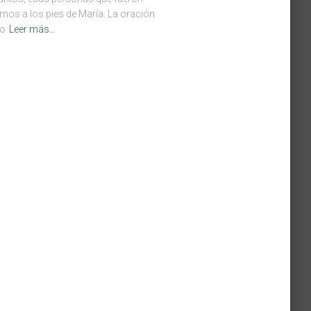
mos a los pies de María. La oración
io
Leer más…