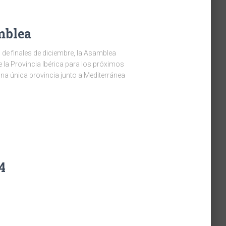
mblea
al de finales de diciembre, la Asamblea
e la Provincia Ibérica para los próximos
a única provincia junto a Mediterránea
4