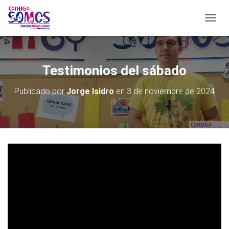
C
A
M
B
I
Testimonios del sábado
A
R
Publicado por
Jorge Isidro
en
3 de noviembre de 2024
M
O
D
O
D
E
N
A
V
E
G
A
C
I